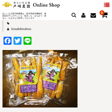
se0006
2021年10月11日
0
ほしいも王国戸崎農園は、栃木県産有機栽培、無
添加日干しの干しいも・焼きいも・はちみつ・肉
Filed under:
まん・ちまきなど販売しております。
商品一覧
tosakitoukou
F
T
Li
ほしいも
a
wi
n
はちみつ
c
tt
e
e
er
肉まん・ちまき
b
焼いも
o
o
k